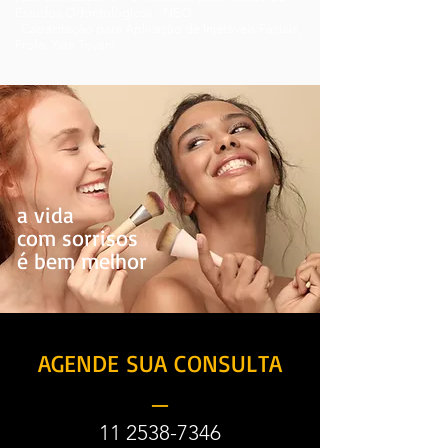
Estudos Odontológicos - NEO
. Capacitação para Aplicação de Injetáveis Faciais,
Profa. Yara Tovani
a vida
com sorrisos
é bem melhor
AGENDE SUA CONSULTA
_
11 2538-7346