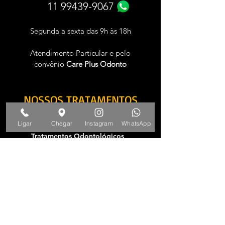
11 99439-9067
Segunda a sexta das 9h às 18h
Atendimento Particular e pelo
convênio
Care
Plus Odonto
NOSSOS TRATAMENTOS
_
Ligar
Chegar
Instagram
WhatsApp
Tratamentos Odontológicos
Clínica Geral
Odontologia Estética
Próteses Dentárias
Implantes Dentários
Ortodontia | Invisalign
Tratamento de Canal
Tratamento da ATM
Extração do Siso
Cirurgia Ortognática